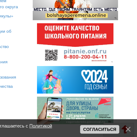
ием
го округа
икулы»
я
ии об
ство
ания
азования
чества
оглашаетесь с
Политикой
Вверх
СОГЛАСИТЬСЯ