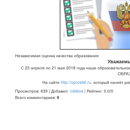
Независимая оценка качества образования
Уважаемы
С 23 апреля по 21 мая 2018 года наше образовател
ОБРА
На сайте
http://opros66.ru
, который начнёт ра
Просмотров
:
639
|
Добавил
:
rubleva
|
Рейтинг
:
0.0
/
0
Всего комментариев
:
0