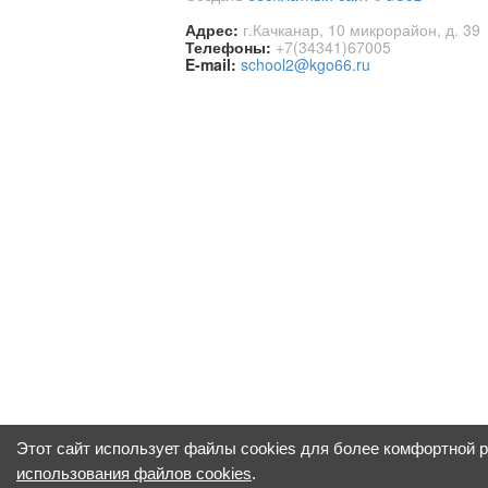
Адрес:
г.Качканар, 10 микрорайон, д. 39
Телефоны:
+7(34341)67005
E-mail:
school2@kgo66.ru
Этот сайт использует файлы cookies для более комфортной 
использования файлов cookies
.