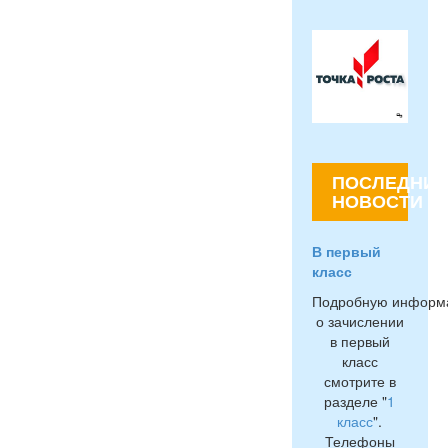
ПОСЛЕДНИЕ
НОВОСТИ
В первый
класс
Подробную информ
о зачислении
в первый
класс
смотрите в
разделе "
1
класс
".
Телефоны