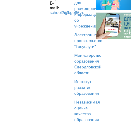
для
E-
mail:
размещения
school2@kgo66.ru
информации
об
учреждениях
Электронное
правительство
"Госуслуги"
Министерство
образования
Свердловской
области
Институт
развития
образования
Независимая
оценка
качества
образования