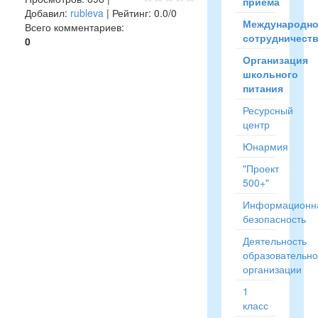
приёма
Добавил
:
rubleva
|
Рейтинг
:
0.0
/
0
Международн
Всего комментариев
:
сотрудничест
0
Организация
школьного
питания
Ресурсный
центр
Юнармия
"Проект
500+"
Информационн
безопасность
Деятельность
образовательн
организации
1
класс