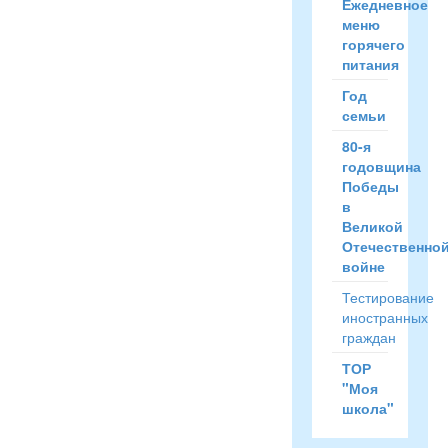
Ежедневное
меню
горячего
питания
Год
семьи
80-я
годовщина
Победы
в
Великой
Отечественно
войне
Тестирование
иностранных
граждан
ТОР
"Моя
школа"