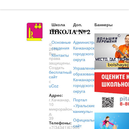
Школа
Доп.
Баннеры
№2
ссылки
Основные
Администрация
©
сведения
Качканарского
2014.
Все
городского
Контакты
права
округа
защищены.
Создать
Управление
бесплатный
образованием
сайт
Качканарского
с
городского
uCoz
округа
Адрес:
г.Качканар,
Портал
10
«Уральские
микрорайон,
каникулы»
д.
39
Официальный
Телефоны:
сайт
+7(34341)67005