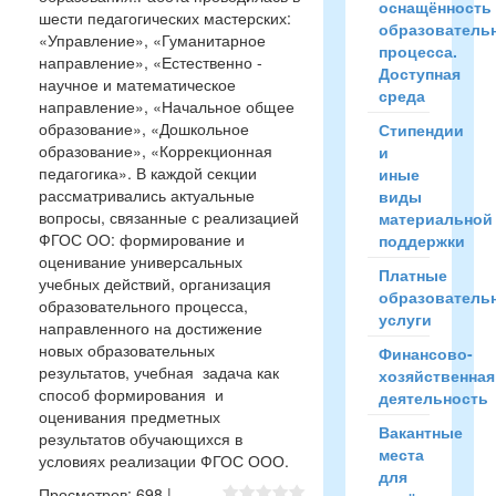
оснащённость
шести педагогических мастерских:
образователь
«Управление», «Гуманитарное
процесса.
направление», «Естественно -
Доступная
научное и математическое
среда
направление», «Начальное общее
образование», «Дошкольное
Стипендии
образование», «Коррекционная
и
педагогика». В каждой секции
иные
рассматривались актуальные
виды
вопросы, связанные с реализацией
материальной
ФГОС ОО: формирование и
поддержки
оценивание универсальных
Платные
учебных действий, организация
образователь
образовательного процесса,
услуги
направленного на достижение
новых образовательных
Финансово-
результатов, учебная задача как
хозяйственная
способ формирования и
деятельность
оценивания предметных
Вакантные
результатов обучающихся в
места
условиях реализации ФГОС ООО.
для
Просмотров
:
698
|