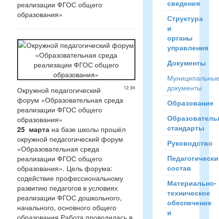
сведения
реализации ФГОС общего
образования»
Структура
и
органы
управления
Документы
Муниципальны
документы
12:34
Окружной педагогический
форум «Образовательная среда
Образование
реализации ФГОС общего
Образователь
образования»
стандарты
25 марта
на базе школы прошёл
окружной педагогический форум
Руководство
«Образовательная среда
Педагогически
реализации ФГОС общего
состав
образования». Цель форума:
содействие профессиональному
Материально-
развитию педагогов в условиях
техническое
реализации ФГОС дошкольного,
обеспечение
начального, основного общего
и
образования.Работа проводилась в