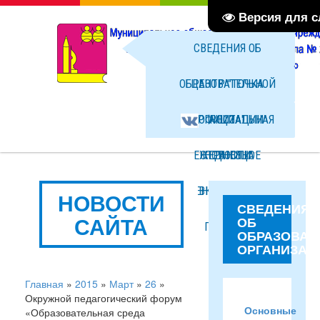
Версия для 
СВЕДЕНИЯ ОБ
ОБРАЗОВАТЕЛЬНОЙ
ЦЕНТР "ТОЧКА
ОРГАНИЗАЦИИ
ОФИЦИАЛЬНАЯ
РОСТА"
ЕЖЕДНЕВНОЕ
СТРАНИЦА
НОВОСТИ
МЕНЮ ГОРЯЧЕГО
ВКОНТАКТЕ
ФОТО
НОВОСТИ
СВЕДЕНИЯ
САЙТА
ОБ
ПИТАНИЯ
ФАЙЛЫ
ОБРАЗОВАТ
ОРГАНИЗАЦ
Главная
»
2015
»
Март
»
26
»
Окружной педагогический форум
Основные
«Образовательная среда