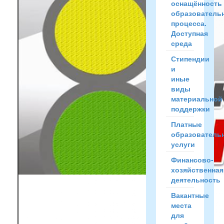
оснащённость
образователь
процесса.
Доступная
среда
Стипендии
и
иные
виды
материальной
поддержки
Платные
образователь
услуги
Финансово-
хозяйственная
деятельность
Вакантные
места
для