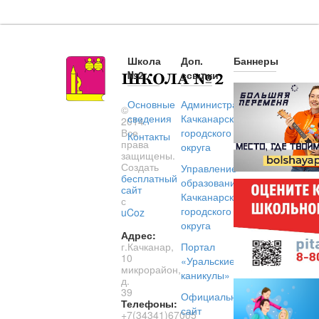
Школа
Доп.
Баннеры
№2
ссылки
Основные
Администрация
©
сведения
Качканарского
2014.
Все
городского
Контакты
права
округа
защищены.
Создать
Управление
бесплатный
образованием
сайт
Качканарского
с
городского
uCoz
округа
Адрес:
г.Качканар,
Портал
10
«Уральские
микрорайон,
каникулы»
д.
39
Официальный
Телефоны:
сайт
+7(34341)67005