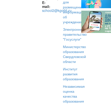
для
E-
mail:
размещения
school2@kgo66.ru
информации
об
учреждениях
Электронное
правительство
"Госуслуги"
Министерство
образования
Свердловской
области
Институт
развития
образования
Независимая
оценка
качества
образования