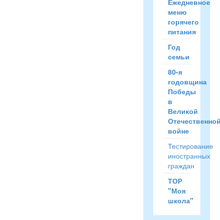
Ежедневное
меню
горячего
питания
Год
семьи
80-я
годовщина
Победы
в
Великой
Отечественно
войне
Тестирование
иностранных
граждан
ТОР
"Моя
школа"