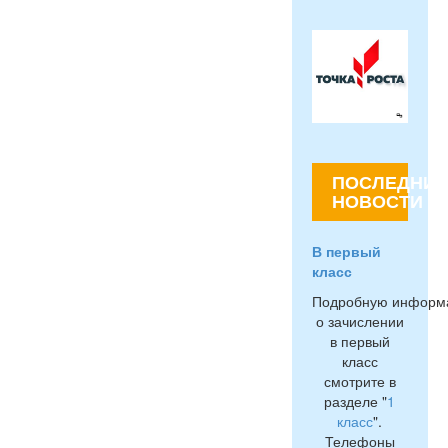
ПОСЛЕДНИЕ
НОВОСТИ
В первый
класс
Подробную информ
о зачислении
в первый
класс
смотрите в
разделе "
1
класс
".
Телефоны