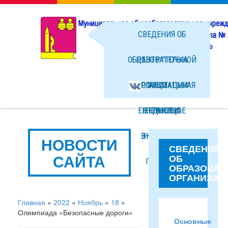
СВЕДЕНИЯ ОБ
ОБРАЗОВАТЕЛЬНОЙ
ЦЕНТР "ТОЧКА
ОРГАНИЗАЦИИ
ОФИЦИАЛЬНАЯ
РОСТА"
ЕЖЕДНЕВНОЕ
СТРАНИЦА
НОВОСТИ
МЕНЮ ГОРЯЧЕГО
ВКОНТАКТЕ
ФОТО
НОВОСТИ
СВЕДЕНИЯ
САЙТА
ОБ
ПИТАНИЯ
ФАЙЛЫ
ОБРАЗОВАТ
ОРГАНИЗАЦ
Главная
»
2022
»
Ноябрь
»
18
»
Олимпиада «Безопасные дороги»
Основные