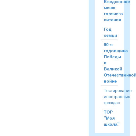
Ежедневное
меню
горячего
питания
Год
семьи
80-я
годовщина
Победы
в
Великой
Отечественно
войне
Тестирование
иностранных
граждан
ТОР
"Моя
школа"