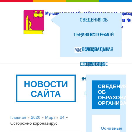
СВЕДЕНИЯ ОБ
ОБРАЗОВАТЕЛЬНОЙ
ЦЕНТР "ТОЧКА
ОРГАНИЗАЦИИ
ОФИЦИАЛЬНАЯ
РОСТА"
ЕЖЕДНЕВНОЕ
СТРАНИЦА
НОВОСТИ
МЕНЮ ГОРЯЧЕГО
ВКОНТАКТЕ
ФОТО
НОВОСТИ
СВЕДЕНИЯ
САЙТА
ОБ
ПИТАНИЯ
ФАЙЛЫ
ОБРАЗОВАТ
ОРГАНИЗАЦ
Главная
»
2020
»
Март
»
24
»
Осторожно коронавирус
Основные