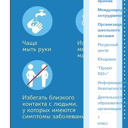
приёма
Международн
сотрудничест
Организация
школьного
питания
Ресурсный
центр
Юнармия
"Проект
500+"
Информационн
безопасность
Деятельность
образовательн
организации
1
класс