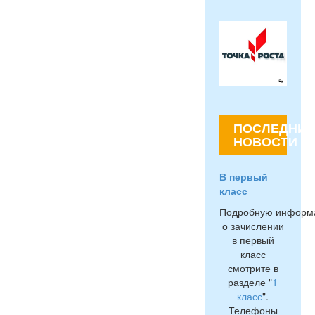
ПОСЛЕДНИЕ
НОВОСТИ
В первый
класс
Подробную информ
о зачислении
в первый
класс
смотрите в
разделе "
1
класс
".
Телефоны