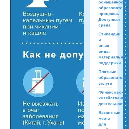
оснащённость
образователь
процесса.
Доступная
среда
Стипендии
и
иные
виды
материальной
поддержки
Платные
образователь
услуги
Финансово-
хозяйственная
деятельность
Вакантные
места
для