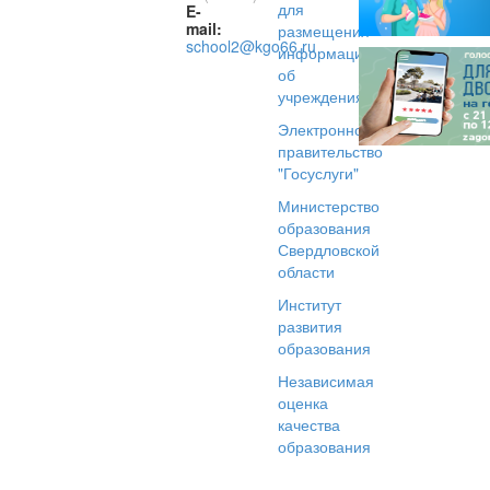
для
E-
mail:
размещения
school2@kgo66.ru
информации
об
учреждениях
Электронное
правительство
"Госуслуги"
Министерство
образования
Свердловской
области
Институт
развития
образования
Независимая
оценка
качества
образования