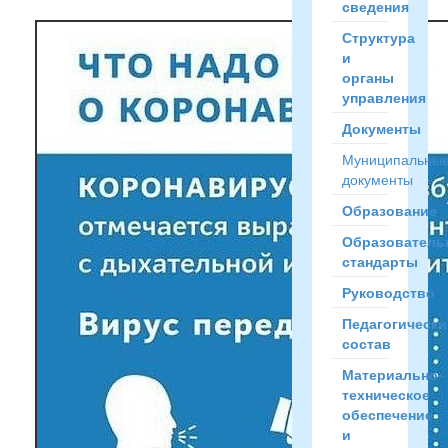
сведения
Структура
и
органы
управления
Документы
Муниципальны
документы
Образование
Образователь
стандарты
Руководство
Педагогически
состав
Материально-
техническое
обеспечение
и