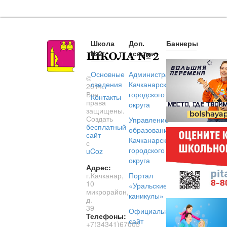
Школа
Доп.
Баннеры
№2
ссылки
Основные
Администрация
©
сведения
Качканарского
2014.
Все
городского
Контакты
права
округа
защищены.
Создать
Управление
бесплатный
образованием
сайт
Качканарского
с
городского
uCoz
округа
Адрес:
г.Качканар,
Портал
10
«Уральские
микрорайон,
каникулы»
д.
39
Официальный
Телефоны:
сайт
+7(34341)67005