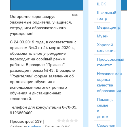
ШСК
Школьный
13:39
Осторожно коронавирус
театр
Уважаемые родители, учащиеся,
Медиацентр
сотрудники образовательного
учреждения!
Музей
С 24.03.2019 года, в соответствии с
Хоровой
приказом №43 от 24 марта 2020 г.,
коллектив
образовательное учреждение
переходит на особвый режим
Профсоюзный
работы. В разделе "Приказы"
комитет
размещен приказ № 43. В разделе
Независимая
"Родителям" форма заявления об
оценка
организации обучения с
качества
использованием электронного
образования
обучения и дистанционных
технологий.
Помощь
семье
Телефон для консультаций 6-70-05,
и
9126869460
детям
Просмотров
:
539
|
Сведения
Добавил
:
rubleva
|
Рейтинг
:
0.0
/
0