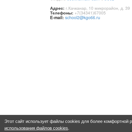
Адрес:
г.Качканар, 10 микрорайон, д. 39
Телефоны:
+7(34341)67005
E-mail:
school2@kgo66.ru
Этот сайт использует файлы cookies для более комфортной 
использования файлов cookies
.