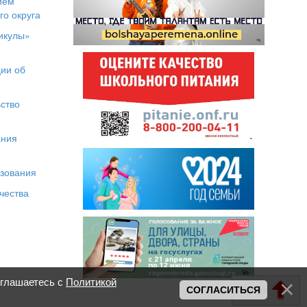
ием
го округа
икулы»
я
ии об
ство
ания
азования
чества
оглашаетесь с
Политикой
Вверх
СОГЛАСИТЬСЯ