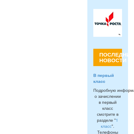
ПОСЛЕДНИЕ
НОВОСТИ
В первый
класс
Подробную информ
о зачислении
в первый
класс
смотрите в
разделе "
1
класс
".
Телефоны