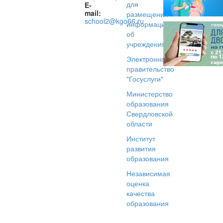
для
E-
mail:
размещения
school2@kgo66.ru
информации
об
учреждениях
Электронное
правительство
"Госуслуги"
Министерство
образования
Свердловской
области
Институт
развития
образования
Независимая
оценка
качества
образования