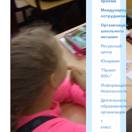
приёма
Международн
сотрудничест
Организация
школьного
питания
Ресурсный
центр
Юнармия
"Проект
500+"
Информационн
безопасность
Деятельность
образовательн
организации
1
класс