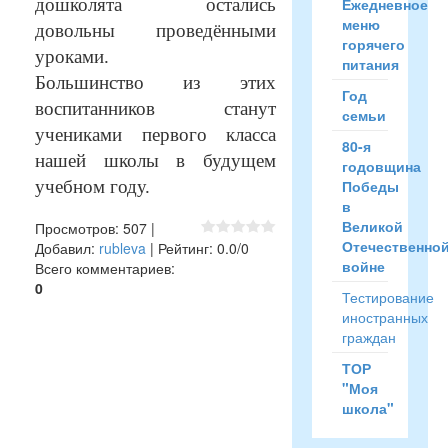
дошколята остались
Ежедневное
меню
довольны проведёнными
горячего
уроками.
питания
Большинство из этих
Год
воспитанников станут
семьи
учениками первого класса
80-я
нашей школы в будущем
годовщина
учебном году.
Победы
в
Великой
Просмотров
:
507
|
Отечественно
Добавил
:
rubleva
|
Рейтинг
:
0.0
/
0
войне
Всего комментариев
:
0
Тестирование
иностранных
граждан
ТОР
"Моя
школа"