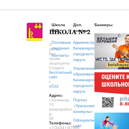
Школа
Доп.
Баннеры
№2
ссылки
Основные
Администрация
©
сведения
Качканарского
2014.
Все
городского
Контакты
права
округа
защищены.
Создать
Управление
бесплатный
образованием
сайт
Качканарского
с
городского
uCoz
округа
Адрес:
г.Качканар,
Портал
10
«Уральские
микрорайон,
каникулы»
д.
39
Официальный
Телефоны:
сайт
+7(34341)67005