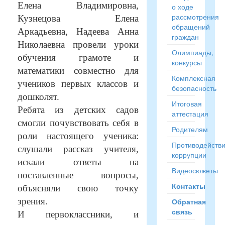
Елена Владимировна,
о ходе
рассмотрения
Кузнецова Елена
обращений
Аркадьевна, Надеева Анна
граждан
Николаевна провели уроки
Олимпиады,
обучения грамоте и
конкурсы
математики совместно для
Комплексная
учеников первых классов и
безопасность
дошколят.
Итоговая
Ребята из детских садов
аттестация
смогли почувствовать себя в
Родителям
роли настоящего ученика:
Противодейств
слушали рассказ учителя,
коррупции
искали ответы на
Видеосюжеты
поставленные вопросы,
Контакты
объясняли свою точку
зрения.
Обратная
связь
И первоклассники, и