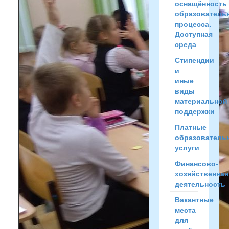
оснащённость
образователь
процесса.
Доступная
среда
Стипендии
и
иные
виды
материальной
поддержки
Платные
образователь
услуги
Финансово-
хозяйственная
деятельность
Вакантные
места
для