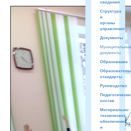
сведения
Структура
и
органы
управления
Документы
Муниципальны
документы
Образование
Образователь
стандарты
Руководство
Педагогически
состав
Материально-
техническое
обеспечение
и