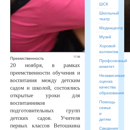
ШСК
Школьный
театр
Медиацентр
Музей
Хоровой
коллектив
17:06
Преемственность
Профсоюзный
20 ноября, в рамках
комитет
преемственности обучения и
Независимая
воспитания между детским
оценка
качества
садом и школой, состоялись
образования
открытые уроки для
Помощь
воспитанников
семье
подготовительных групп
и
детских садов. Учителя
детям
первых классов Ветошкина
Сведения