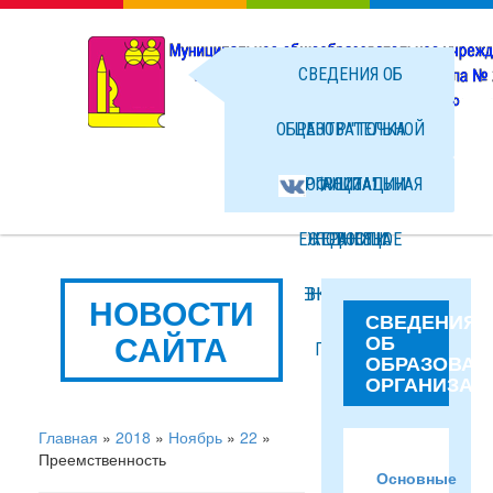
СВЕДЕНИЯ ОБ
ОБРАЗОВАТЕЛЬНОЙ
ЦЕНТР "ТОЧКА
ОРГАНИЗАЦИИ
ОФИЦИАЛЬНАЯ
РОСТА"
ЕЖЕДНЕВНОЕ
СТРАНИЦА
НОВОСТИ
МЕНЮ ГОРЯЧЕГО
ВКОНТАКТЕ
ФОТО
НОВОСТИ
СВЕДЕНИЯ
САЙТА
ОБ
ПИТАНИЯ
ФАЙЛЫ
ОБРАЗОВАТ
ОРГАНИЗАЦ
Главная
»
2018
»
Ноябрь
»
22
»
Преемственность
Основные