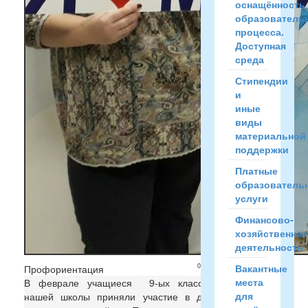
оснащённость
образователь
процесса.
Доступная
среда
Стипендии
и
иные
виды
материальной
поддержки
Платные
образователь
услуги
Финансово-
хозяйственная
деятельность
09:13
Вакантные
Профориентация
места
В феврале учащиеся 9-ых классов
для
нашей школы приняли участие в дне