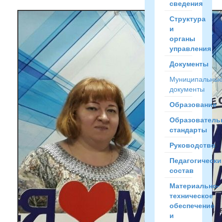
сведения
Структура
и
органы
управления
Документы
Муниципальны
документы
Образование
Образователь
стандарты
Руководство
Педагогически
состав
Материально-
техническое
обеспечение
и