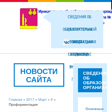
СВЕДЕНИЯ ОБ
ОБРАЗОВАТЕЛЬНОЙ
ЦЕНТР "ТОЧКА
ОРГАНИЗАЦИИ
ОФИЦИАЛЬНАЯ
РОСТА"
ЕЖЕДНЕВНОЕ
СТРАНИЦА
НОВОСТИ
МЕНЮ ГОРЯЧЕГО
ВКОНТАКТЕ
ФОТО
НОВОСТИ
СВЕДЕНИЯ
САЙТА
ОБ
ПИТАНИЯ
ФАЙЛЫ
ОБРАЗОВАТ
ОРГАНИЗАЦ
Главная
»
2017
»
Март
»
6
»
Профориентация
Основные