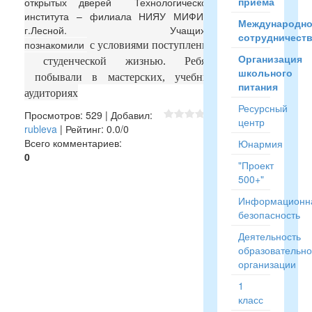
приёма
открытых дверей Технологического
института – филиала НИЯУ МИФИ в
Международн
г.Лесной. Учащихся
сотрудничест
познакомили
с условиями поступления,
Организация
студенческой жизнью. Ребята
школьного
побывали в мастерских, учебных
питания
аудиториях
Ресурсный
Просмотров
:
529
|
Добавил
:
центр
rubleva
|
Рейтинг
:
0.0
/
0
Всего комментариев
:
Юнармия
0
"Проект
500+"
Информационн
безопасность
Деятельность
образовательн
организации
1
класс