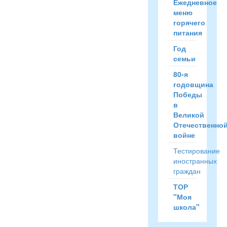
Ежедневное
меню
горячего
питания
Год
семьи
80-я
годовщина
Победы
в
Великой
Отечественно
войне
Тестирование
иностранных
граждан
ТОР
"Моя
школа"