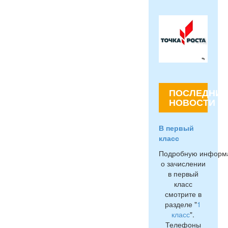
ПОСЛЕДНИЕ
НОВОСТИ
В первый
класс
Подробную информ
о зачислении
в первый
класс
смотрите в
разделе "
1
класс
".
Телефоны