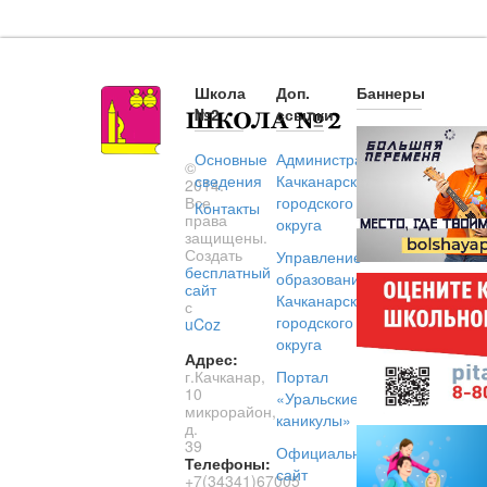
Школа
Доп.
Баннеры
№2
ссылки
Основные
Администрация
©
сведения
Качканарского
2014.
Все
городского
Контакты
права
округа
защищены.
Создать
Управление
бесплатный
образованием
сайт
Качканарского
с
городского
uCoz
округа
Адрес:
г.Качканар,
Портал
10
«Уральские
микрорайон,
каникулы»
д.
39
Официальный
Телефоны:
сайт
+7(34341)67005