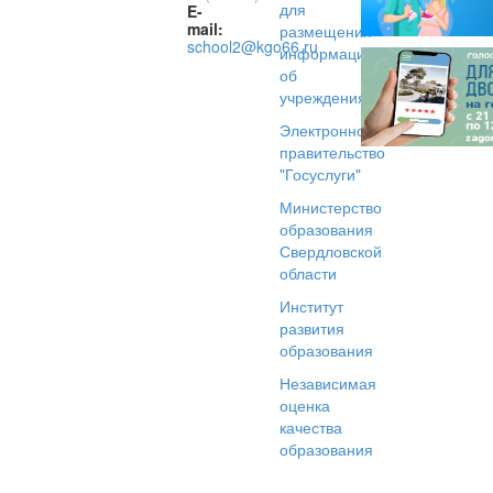
для
E-
mail:
размещения
school2@kgo66.ru
информации
об
учреждениях
Электронное
правительство
"Госуслуги"
Министерство
образования
Свердловской
области
Институт
развития
образования
Независимая
оценка
качества
образования