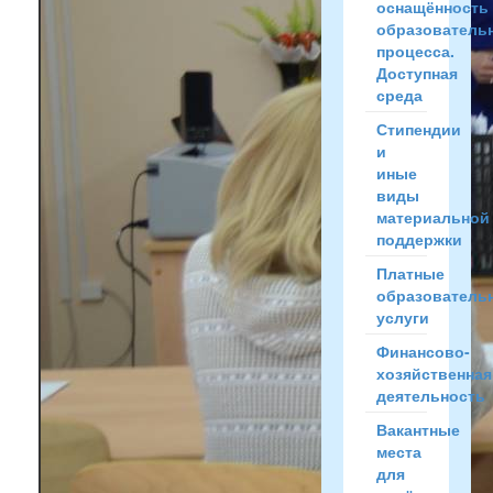
оснащённость
образователь
процесса.
Доступная
среда
Стипендии
и
иные
виды
материальной
поддержки
Платные
образователь
услуги
Финансово-
хозяйственная
деятельность
Вакантные
места
для