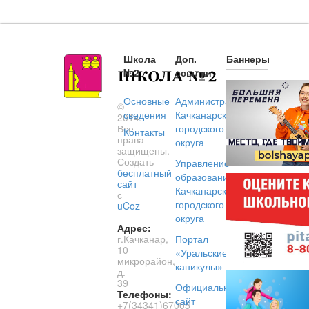
Школа
Доп.
Баннеры
№2
ссылки
Основные
Администрация
©
сведения
Качканарского
2014.
Все
городского
Контакты
права
округа
защищены.
Создать
Управление
бесплатный
образованием
сайт
Качканарского
с
городского
uCoz
округа
Адрес:
г.Качканар,
Портал
10
«Уральские
микрорайон,
каникулы»
д.
39
Официальный
Телефоны:
сайт
+7(34341)67005