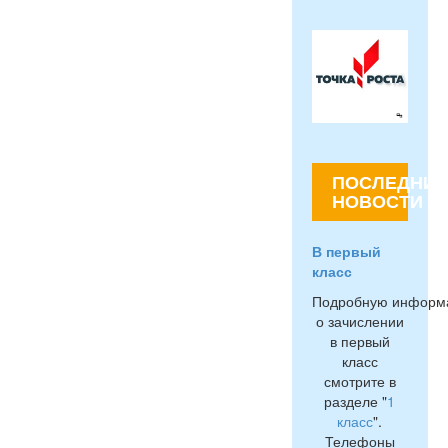
ПОСЛЕДНИЕ
НОВОСТИ
В первый
класс
Подробную информ
о зачислении
в первый
класс
смотрите в
разделе "
1
класс
".
Телефоны