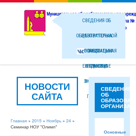
СВЕДЕНИЯ ОБ
ОБРАЗОВАТЕЛЬНОЙ
ЦЕНТР "ТОЧКА
ОРГАНИЗАЦИИ
ОФИЦИАЛЬНАЯ
РОСТА"
ЕЖЕДНЕВНОЕ
СТРАНИЦА
НОВОСТИ
МЕНЮ ГОРЯЧЕГО
ВКОНТАКТЕ
ФОТО
НОВОСТИ
СВЕДЕНИЯ
САЙТА
ОБ
ПИТАНИЯ
ФАЙЛЫ
ОБРАЗОВАТ
ОРГАНИЗАЦ
Главная
»
2015
»
Ноябрь
»
24
»
Семинар НОУ "Олимп"
Основные