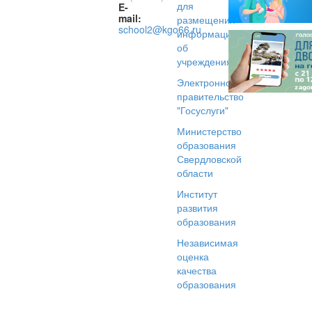
для
E-
mail:
размещения
school2@kgo66.ru
информации
об
учреждениях
Электронное
правительство
"Госуслуги"
Министерство
образования
Свердловской
области
Институт
развития
образования
Независимая
оценка
качества
образования