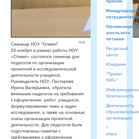
приёма
Международн
сотрудничест
Организация
школьного
питания
10:21
Семинар НОУ "Олимп"
Ресурсный
23 ноября в рамках работы НОУ
центр
«Олимп» состоялся семинар для
педагогов по организации
Юнармия
проектной и исследовательской
"Проект
деятельности учащихся.
500+"
Руководитель НОУ, Пестерева
Ирина Валерьевна, обратила
Информационн
внимание педагогов на требования
безопасность
к оформлению работ учащихся,
Деятельность
формулированию темы и задач
образовательн
исследования, а также на основные
организации
этапы организации проектной
деятельности. Для педагогов были
1
подготовлены памятки с
класс
требованиями к оформлению