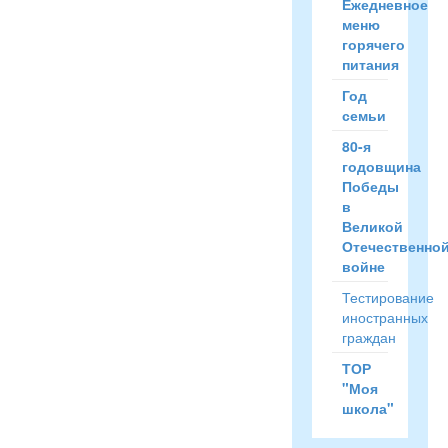
Ежедневное
меню
горячего
питания
Год
семьи
80-я
годовщина
Победы
в
Великой
Отечественно
войне
Тестирование
иностранных
граждан
ТОР
"Моя
школа"