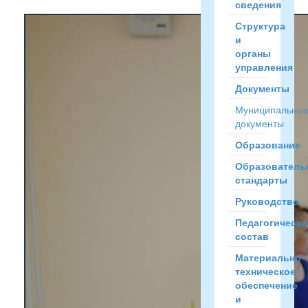
сведения
Структура
и
органы
управления
Документы
Муниципальны
документы
Образование
Образователь
стандарты
Руководство
Педагогически
состав
Материально-
техническое
обеспечение
и