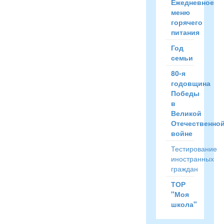
Ежедневное
меню
горячего
питания
Год
семьи
80-я
годовщина
Победы
в
Великой
Отечественно
войне
Тестирование
иностранных
граждан
ТОР
"Моя
школа"