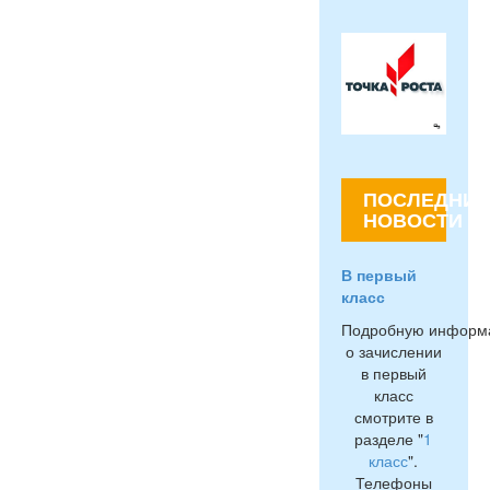
ПОСЛЕДНИЕ
НОВОСТИ
В первый
класс
Подробную информ
о зачислении
в первый
класс
смотрите в
разделе "
1
класс
".
Телефоны