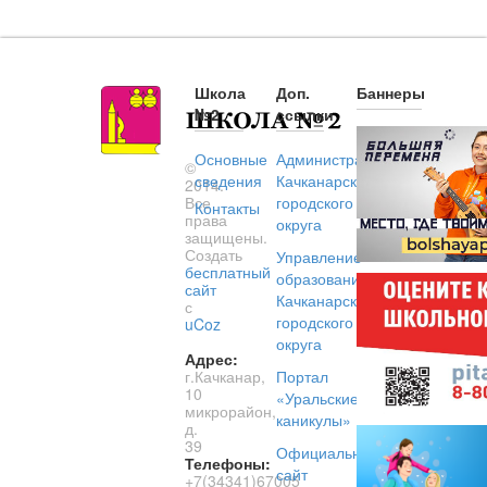
Школа
Доп.
Баннеры
№2
ссылки
Основные
Администрация
©
сведения
Качканарского
2014.
Все
городского
Контакты
права
округа
защищены.
Создать
Управление
бесплатный
образованием
сайт
Качканарского
с
городского
uCoz
округа
Адрес:
г.Качканар,
Портал
10
«Уральские
микрорайон,
каникулы»
д.
39
Официальный
Телефоны:
сайт
+7(34341)67005