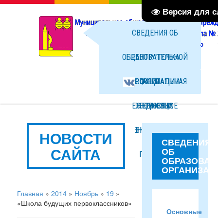
Версия для 
СВЕДЕНИЯ ОБ
ОБРАЗОВАТЕЛЬНОЙ
ЦЕНТР "ТОЧКА
ОРГАНИЗАЦИИ
ОФИЦИАЛЬНАЯ
РОСТА"
ЕЖЕДНЕВНОЕ
СТРАНИЦА
НОВОСТИ
МЕНЮ ГОРЯЧЕГО
ВКОНТАКТЕ
ФОТО
НОВОСТИ
СВЕДЕНИЯ
САЙТА
ОБ
ПИТАНИЯ
ФАЙЛЫ
ОБРАЗОВАТ
ОРГАНИЗАЦ
Главная
»
2014
»
Ноябрь
»
19
»
«Школа будущих первоклассников»
Основные