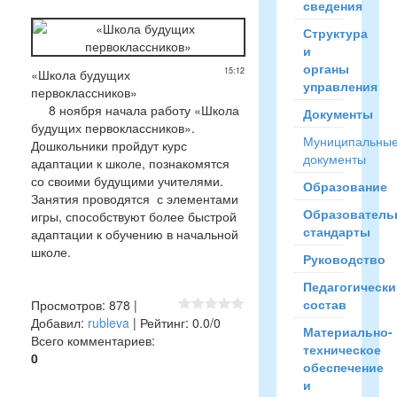
сведения
Структура
и
органы
15:12
«Школа будущих
управления
первоклассников»
8 ноября начала работу «Школа
Документы
будущих первоклассников».
Муниципальны
Дошкольники пройдут курс
документы
адаптации к школе, познакомятся
со своими будущими учителями.
Образование
Занятия проводятся с элементами
Образователь
игры, способствуют более быстрой
стандарты
адаптации к обучению в начальной
школе.
Руководство
Педагогически
состав
Просмотров
:
878
|
Добавил
:
rubleva
|
Рейтинг
:
0.0
/
0
Материально-
Всего комментариев
:
техническое
0
обеспечение
и