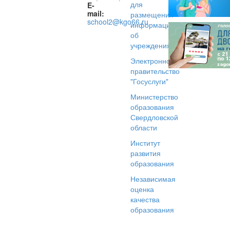
для
E-
mail:
размещения
school2@kgo66.ru
информации
об
учреждениях
Электронное
правительство
"Госуслуги"
Министерство
образования
Свердловской
области
Институт
развития
образования
Независимая
оценка
качества
образования