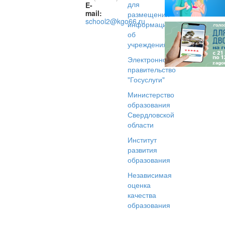
для
E-
mail:
размещения
school2@kgo66.ru
информации
об
учреждениях
Электронное
правительство
"Госуслуги"
Министерство
образования
Свердловской
области
Институт
развития
образования
Независимая
оценка
качества
образования