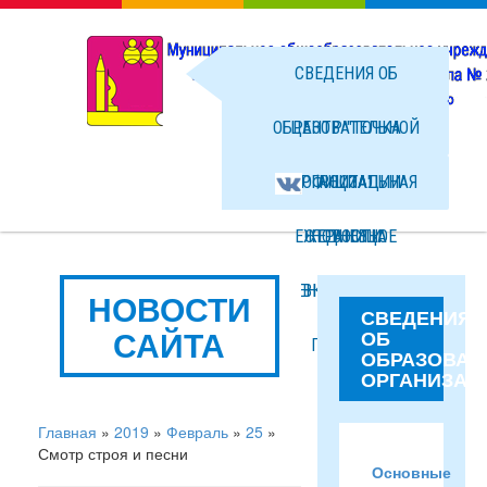
СВЕДЕНИЯ ОБ
ОБРАЗОВАТЕЛЬНОЙ
ЦЕНТР "ТОЧКА
ОРГАНИЗАЦИИ
ОФИЦИАЛЬНАЯ
РОСТА"
ЕЖЕДНЕВНОЕ
СТРАНИЦА
НОВОСТИ
МЕНЮ ГОРЯЧЕГО
ВКОНТАКТЕ
ФОТО
НОВОСТИ
СВЕДЕНИЯ
САЙТА
ОБ
ПИТАНИЯ
ФАЙЛЫ
ОБРАЗОВАТ
ОРГАНИЗАЦ
Главная
»
2019
»
Февраль
»
25
»
Смотр строя и песни
Основные