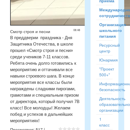
приёма
Международн
сотрудничест
Организация
школьного
08:48
Смотр строя и песни
питания
В преддверии праздника - Дня
Защитника Отечества, в школе
Ресурсный
прошел «Смотр строя и песни»
центр
среди учеников 7-11 классов.
Юнармия
Ребята очень долго готовились к
"Проект
мероприятию и оттачивали все
500+"
навыки строевого шага. В конце
мероприятия все классы были
Информационн
награждены сладкими пирогами,
безопасность
грамотами и специальным призом
Деятельность
от директора, который получил 7В
образовательн
класс! Все молодцы! Желаем
организации
побед и успехов в дальнейших
1
мероприятиях!
класс
Просмотров
:
517
|