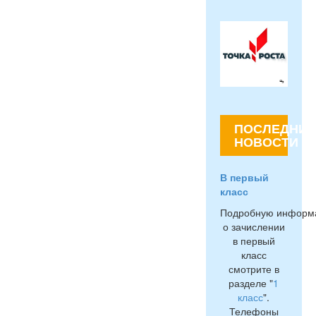
ПОСЛЕДНИЕ
НОВОСТИ
В первый
класс
Подробную информ
о зачислении
в первый
класс
смотрите в
разделе "
1
класс
".
Телефоны