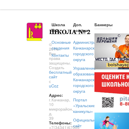
Школа
Доп.
Баннеры
№2
ссылки
Основные
Администрация
©
сведения
Качканарского
2014.
Все
городского
Контакты
права
округа
защищены.
Создать
Управление
бесплатный
образованием
сайт
Качканарского
с
городского
uCoz
округа
Адрес:
г.Качканар,
Портал
10
«Уральские
микрорайон,
каникулы»
д.
39
Официальный
Телефоны:
сайт
+7(34341)67005