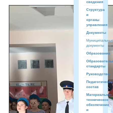
сведения
Структура
и
органы
управления
Документы
Муниципальны
документы
Образование
Образователь
стандарты
Руководство
Педагогически
состав
Материально-
техническое
обеспечение
и