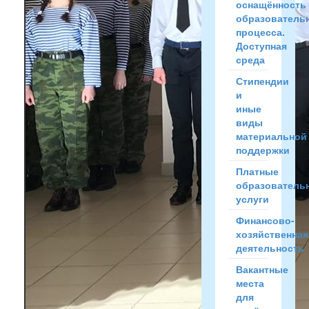
оснащённость
образователь
процесса.
Доступная
среда
Стипендии
и
иные
виды
материальной
поддержки
Платные
образователь
услуги
Финансово-
хозяйственная
деятельность
Вакантные
места
для