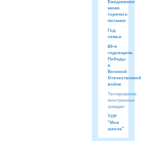
Ежедневное
меню
горячего
питания
Год
семьи
80-я
годовщина
Победы
в
Великой
Отечественно
войне
Тестирование
иностранных
граждан
ТОР
"Моя
школа"