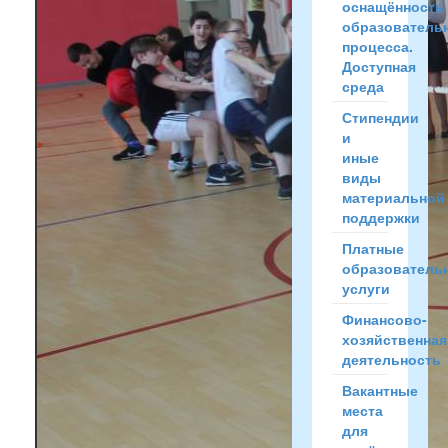
оснащённость
образователь
процесса.
Доступная
среда
Стипендии
и
иные
виды
материальной
поддержки
Платные
образователь
услуги
Финансово-
хозяйственная
деятельность
Вакантные
места
для