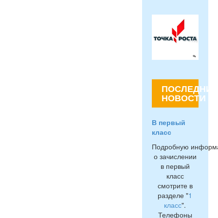
ПОСЛЕДНИЕ
НОВОСТИ
В первый
класс
Подробную информ
о зачислении
в первый
класс
смотрите в
разделе "
1
класс
".
Телефоны