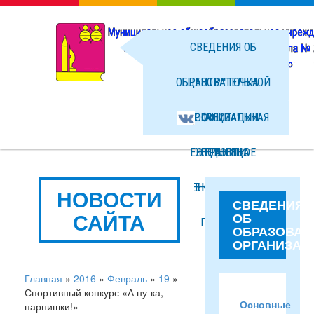
СВЕДЕНИЯ ОБ
ОБРАЗОВАТЕЛЬНОЙ
ЦЕНТР "ТОЧКА
ОРГАНИЗАЦИИ
ОФИЦИАЛЬНАЯ
РОСТА"
ЕЖЕДНЕВНОЕ
СТРАНИЦА
НОВОСТИ
МЕНЮ ГОРЯЧЕГО
ВКОНТАКТЕ
ФОТО
НОВОСТИ
СВЕДЕНИЯ
САЙТА
ОБ
ПИТАНИЯ
ФАЙЛЫ
ОБРАЗОВАТ
ОРГАНИЗАЦ
Главная
»
2016
»
Февраль
»
19
»
Спортивный конкурс «А ну-ка,
Основные
парнишки!»