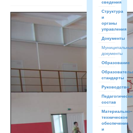
сведения
Структура
и
органы
управления
Документы
Муниципальны
документы
Образование
Образователь
стандарты
Руководство
Педагогически
состав
Материально-
техническое
обеспечение
и