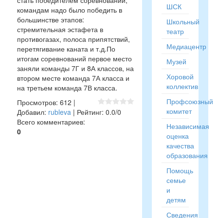
стать победителем соревнований,
ШСК
командам надо было победить в
большинстве этапов:
Школьный
стремительная эстафета в
театр
противогазах, полоса припятствий,
Медиацентр
перетягивание каната и т.д.По
итогам соревнований первое место
Музей
заняли команды 7Г и 8А классов, на
Хоровой
втором месте команда 7А класса и
коллектив
на третьем команда 7В класса.
Профсоюзный
Просмотров
:
612
|
комитет
Добавил
:
rubleva
|
Рейтинг
:
0.0
/
0
Всего комментариев
:
Независимая
0
оценка
качества
образования
Помощь
семье
и
детям
Сведения