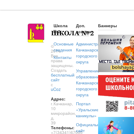
Школа
Доп.
Баннеры
№2
ссылки
Основные
Администрация
©
сведения
Качканарского
2014.
Все
городского
Контакты
права
округа
защищены.
Создать
Управление
бесплатный
образованием
сайт
Качканарского
с
городского
uCoz
округа
Адрес:
г.Качканар,
Портал
10
«Уральские
микрорайон,
каникулы»
д.
39
Официальный
Телефоны:
сайт
+7(34341)67005