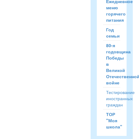
Ежедневное
меню
горячего
питания
Год
семьи
80-я
годовщина
Победы
в
Великой
Отечественно
войне
Тестирование
иностранных
граждан
ТОР
"Моя
школа"