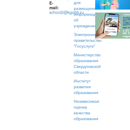
для
E-
mail:
размещения
school2@kgo66.ru
информации
об
учреждениях
Электронное
правительство
"Госуслуги"
Министерство
образования
Свердловской
области
Институт
развития
образования
Независимая
оценка
качества
образования