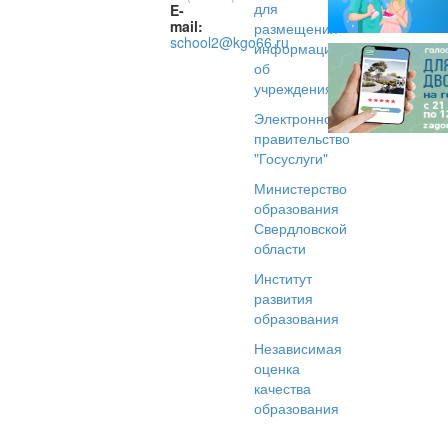
для
E-
mail:
размещения
school2@kgo66.ru
информации
об
учреждениях
Электронное
правительство
"Госуслуги"
Министерство
образования
Свердловской
области
Институт
развития
образования
Независимая
оценка
качества
образования