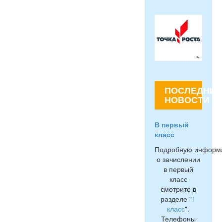
ПОСЛЕДНИЕ
НОВОСТИ
В первый
класс
Подробную информ
о зачислении
в первый
класс
смотрите в
разделе "
1
класс
".
Телефоны