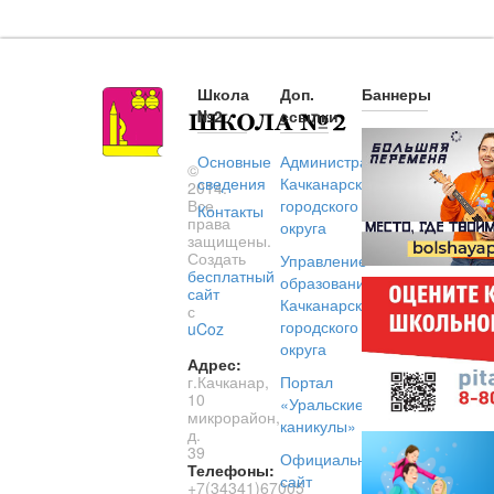
Школа
Доп.
Баннеры
№2
ссылки
Основные
Администрация
©
сведения
Качканарского
2014.
Все
городского
Контакты
права
округа
защищены.
Создать
Управление
бесплатный
образованием
сайт
Качканарского
с
городского
uCoz
округа
Адрес:
г.Качканар,
Портал
10
«Уральские
микрорайон,
каникулы»
д.
39
Официальный
Телефоны:
сайт
+7(34341)67005