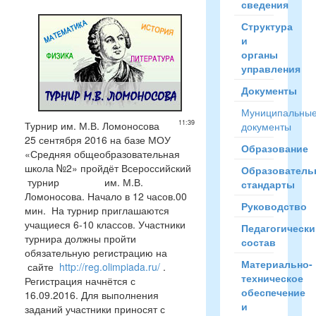
сведения
Структура
и
органы
управления
Документы
Муниципальны
11:39
Турнир им. М.В. Ломоносова
документы
25 сентября 2016 на базе МОУ
Образование
«Средняя общеобразовательная
школа №2» пройдёт Всероссийский
Образователь
турнир им. М.В.
стандарты
Ломоносова. Начало в 12 часов.00
Руководство
мин. На турнир приглашаются
учащиеся 6-10 классов. Участники
Педагогически
турнира должны пройти
состав
обязательную регистрацию на
Материально-
сайте
http://reg.olimpiada.ru/
.
техническое
Регистрация начнётся с
обеспечение
16.09.2016. Для выполнения
и
заданий участники приносят с