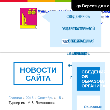
Версия для 
СВЕДЕНИЯ ОБ
ОБРАЗОВАТЕЛЬНОЙ
ЦЕНТР "ТОЧКА
ОРГАНИЗАЦИИ
ОФИЦИАЛЬНАЯ
РОСТА"
ЕЖЕДНЕВНОЕ
СТРАНИЦА
НОВОСТИ
МЕНЮ ГОРЯЧЕГО
ВКОНТАКТЕ
ФОТО
НОВОСТИ
СВЕДЕНИЯ
САЙТА
ОБ
ПИТАНИЯ
ФАЙЛЫ
ОБРАЗОВАТ
ОРГАНИЗАЦ
Главная
»
2016
»
Сентябрь
»
15
»
Турнир им. М.В. Ломоносова
Основные