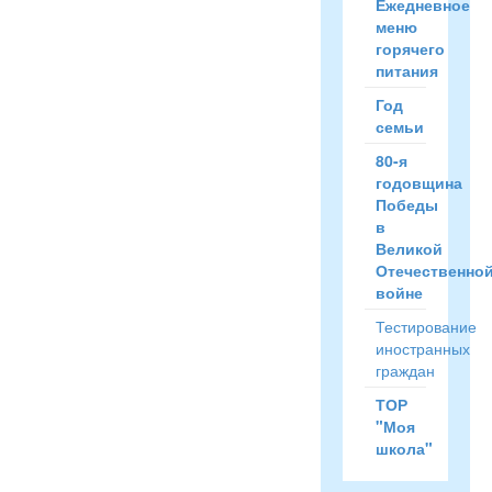
Ежедневное
меню
горячего
питания
Год
семьи
80-я
годовщина
Победы
в
Великой
Отечественно
войне
Тестирование
иностранных
граждан
ТОР
"Моя
школа"