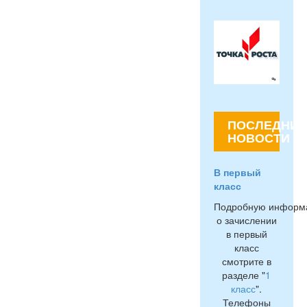
ПОСЛЕДНИЕ
НОВОСТИ
В первый
класс
Подробную информ
о зачислении
в первый
класс
смотрите в
разделе "
1
класс
".
Телефоны