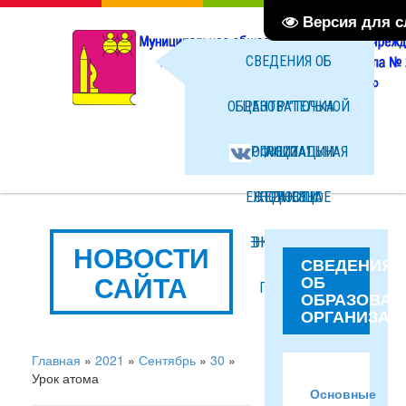
Версия для 
СВЕДЕНИЯ ОБ
ОБРАЗОВАТЕЛЬНОЙ
ЦЕНТР "ТОЧКА
ОРГАНИЗАЦИИ
ОФИЦИАЛЬНАЯ
РОСТА"
ЕЖЕДНЕВНОЕ
СТРАНИЦА
НОВОСТИ
МЕНЮ ГОРЯЧЕГО
ВКОНТАКТЕ
ФОТО
НОВОСТИ
СВЕДЕНИЯ
САЙТА
ОБ
ПИТАНИЯ
ФАЙЛЫ
ОБРАЗОВАТ
ОРГАНИЗАЦ
Главная
»
2021
»
Сентябрь
»
30
»
Урок атома
Основные