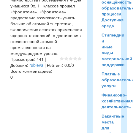
оснащённость
учащихся 9х, 11 классов прошел
образователь
«Урок атома». «Урок атома»
процесса.
предоставил возможность узнать
Доступная
больше об атомной энергетике,
среда
экологических аспектах применения
Стипендии
ядерных технологий, о достижениях
и
отечественной атомной
иные
промышленности на
виды
международном уровне.
материальной
Просмотров
:
441
|
поддержки
Добавил
:
rubleva
|
Рейтинг
:
0.0
/
0
Всего комментариев
:
Платные
0
образователь
услуги
Финансово-
хозяйственная
деятельность
Вакантные
места
для