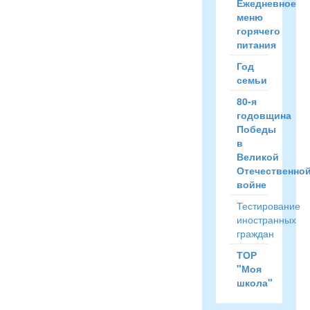
Ежедневное
меню
горячего
питания
Год
семьи
80-я
годовщина
Победы
в
Великой
Отечественно
войне
Тестирование
иностранных
граждан
ТОР
"Моя
школа"