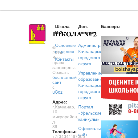
Школа
Доп.
Баннеры
№2
ссылки
Основные
Администрация
©
сведения
Качканарского
2014.
Все
городского
Контакты
права
округа
защищены.
Создать
Управление
бесплатный
образованием
сайт
Качканарского
с
городского
uCoz
округа
Адрес:
г.Качканар,
Портал
10
«Уральские
микрорайон,
каникулы»
д.
39
Официальный
Телефоны:
сайт
+7(34341)67005