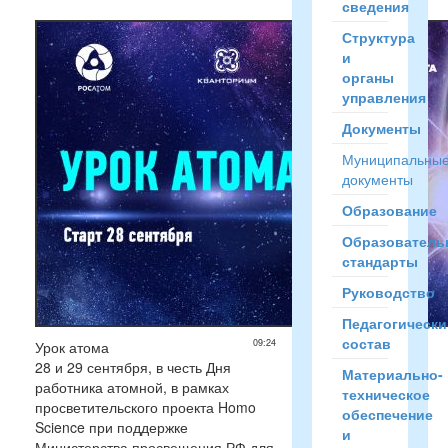
сведения
Структура
и
органы
управления
Документы
Муниципальны
документы
Образование
Образователь
стандарты
Руководство
Педагогически
состав
09:24
Урок атома
28 и 29 сентября, в честь Дня
Материально-
работника атомной, в рамках
техническое
просветительского проекта Homo
обеспечение
Science при поддержке
и
Министерства просвещения РФ для