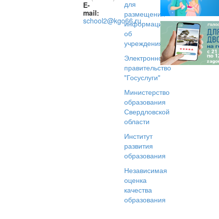
для
E-
mail:
размещения
school2@kgo66.ru
информации
об
учреждениях
Электронное
правительство
"Госуслуги"
Министерство
образования
Свердловской
области
Институт
развития
образования
Независимая
оценка
качества
образования