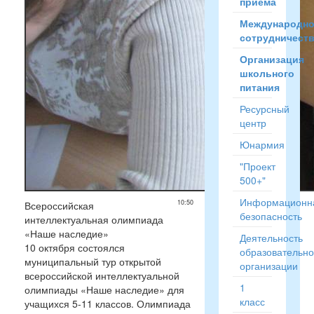
приёма
Международн
сотрудничест
Организация
школьного
питания
Ресурсный
центр
Юнармия
"Проект
500+"
Информационн
10:50
Всероссийская
безопасность
интеллектуальная олимпиада
«Наше наследие»
Деятельность
10 октября состоялся
образовательн
муниципальный тур открытой
организации
всероссийской интеллектуальной
1
олимпиады «Наше наследие» для
класс
учащихся 5-11 классов. Олимпиада