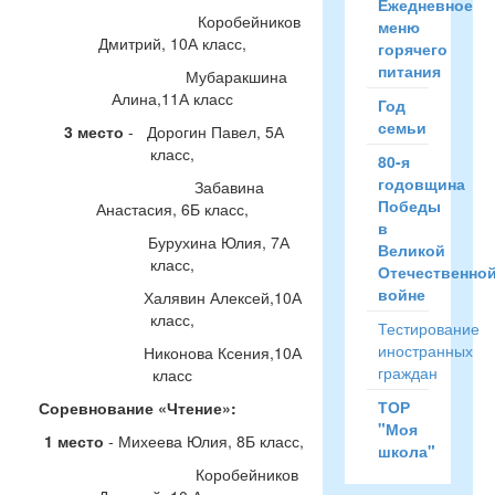
Ежедневное
Коробейников
меню
Дмитрий, 10А класс,
горячего
питания
Мубаракшина
Алина,11А класс
Год
семьи
3 место
- Дорогин Павел, 5А
класс,
80-я
годовщина
Забавина
Победы
Анастасия, 6Б класс,
в
Бурухина Юлия, 7А
Великой
класс,
Отечественно
войне
Халявин Алексей,10А
класс,
Тестирование
иностранных
Никонова Ксения,10А
граждан
класс
ТОР
Соревнование «Чтение»:
"Моя
1 место
- Михеева Юлия, 8Б класс,
школа"
Коробейников