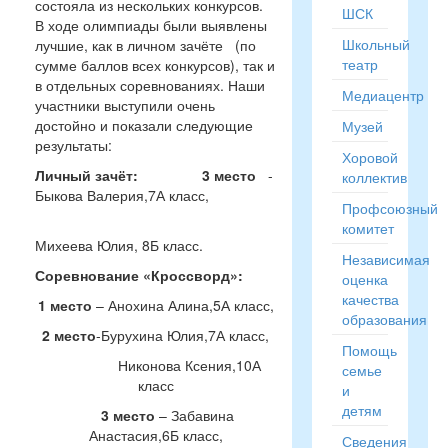
состояла из нескольких конкурсов.
ШСК
В ходе олимпиады были выявлены
Школьный
лучшие, как в личном зачёте (по
театр
сумме баллов всех конкурсов), так и
в отдельных соревнованиях. Наши
Медиацентр
участники выступили очень
достойно и показали следующие
Музей
результаты:
Хоровой
Личный зачёт: 3 место
-
коллектив
Быкова Валерия,7А класс,
Профсоюзный
комитет
Михеева Юлия, 8Б класс.
Независимая
Соревнование «Кроссворд»:
оценка
качества
1 место
– Анохина Алина,5А класс,
образования
2 место
-Бурухина Юлия,7А класс,
Помощь
Никонова Ксения,10А
семье
класс
и
детям
3 место
– Забавина
Анастасия,6Б класс,
Сведения