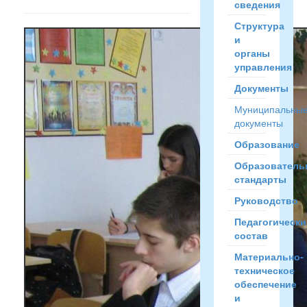
сведения
Структура
и
органы
управления
Документы
Муниципальны
документы
Образование
Образователь
стандарты
Руководство
Педагогически
состав
Материально-
техническое
обеспечение
и