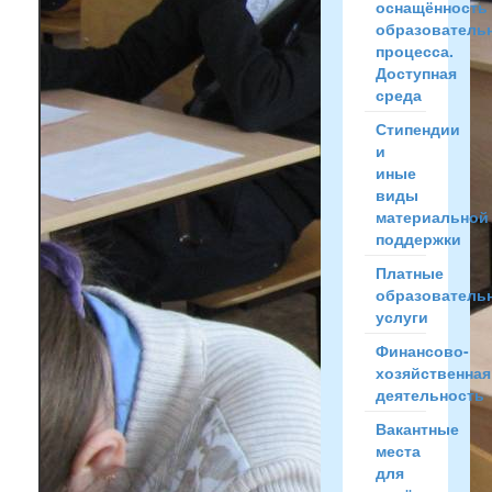
оснащённость
образователь
процесса.
Доступная
среда
Стипендии
и
иные
виды
материальной
поддержки
Платные
образователь
услуги
Финансово-
хозяйственная
деятельность
Вакантные
места
для