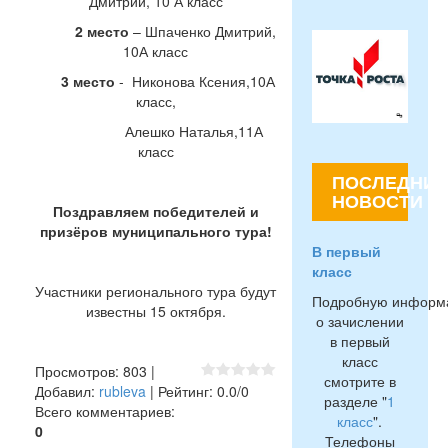
Дмитрий, 10 А класс
2 место
– Шпаченко Дмитрий,
10А класс
3 место
- Никонова Ксения,10А
класс,
Алешко Наталья,11А
класс
ПОСЛЕДНИЕ
НОВОСТИ
Поздравляем победителей и
призёров муниципального тура!
В первый
класс
Участники регионального тура будут
Подробную информ
известны 15 октября.
о зачислении
в первый
класс
Просмотров
:
803
|
смотрите в
Добавил
:
rubleva
|
Рейтинг
:
0.0
/
0
разделе "
1
Всего комментариев
:
класс
".
0
Телефоны