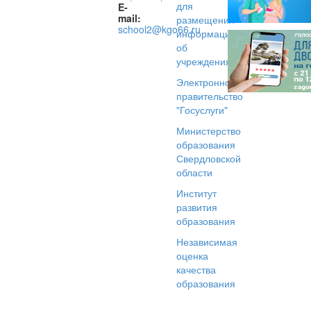
для
E-
mail:
размещения
school2@kgo66.ru
информации
об
учреждениях
Электронное
правительство
"Госуслуги"
Министерство
образования
Свердловской
области
Институт
развития
образования
Независимая
оценка
качества
образования