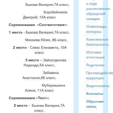
о ходе
Быкова Валерия,7А класс,
рассмотрения
Коробейников
обращений
Дмитрий, 10А класс
граждан
Соревнование «Соответствия»:
Олимпиады,
конкурсы
1 место
- Быкова Валерия,7А класс,
Комплексная
Михеева Юлия, 8Б класс,
безопасность
2 место
- Сивас Елизавета, 10А
Итоговая
класс
аттестация
3 место
– Зайнутдинова
Надежда,5А класс,
Родителям
Забавина
Противодейств
Анастасия,6Б класс,
коррупции
Мубаракшина
Видеосюжеты
Алина, 11А класс
Контакты
Соревнование «Тест»:
Обратная
2 место
- Быкова Валерия,7А
связь
класс,