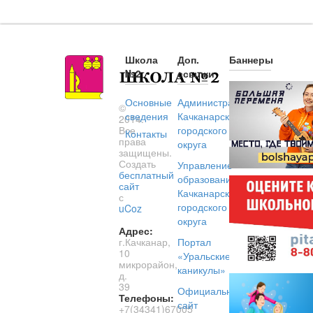
Школа
Доп.
Баннеры
№2
ссылки
Основные
Администрация
©
сведения
Качканарского
2014.
Все
городского
Контакты
права
округа
защищены.
Создать
Управление
бесплатный
образованием
сайт
Качканарского
с
городского
uCoz
округа
Адрес:
г.Качканар,
Портал
10
«Уральские
микрорайон,
каникулы»
д.
39
Официальный
Телефоны:
сайт
+7(34341)67005