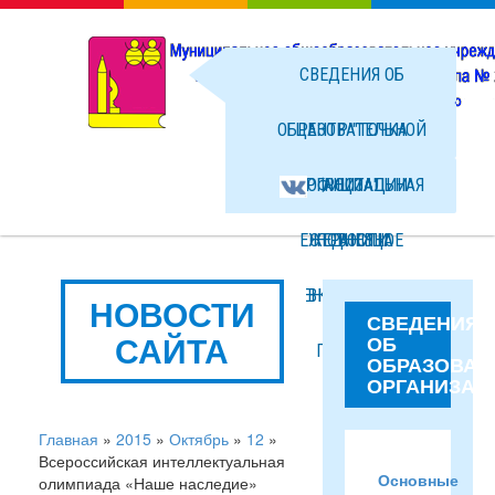
СВЕДЕНИЯ ОБ
ОБРАЗОВАТЕЛЬНОЙ
ЦЕНТР "ТОЧКА
ОРГАНИЗАЦИИ
ОФИЦИАЛЬНАЯ
РОСТА"
ЕЖЕДНЕВНОЕ
СТРАНИЦА
НОВОСТИ
МЕНЮ ГОРЯЧЕГО
ВКОНТАКТЕ
ФОТО
НОВОСТИ
СВЕДЕНИЯ
САЙТА
ОБ
ПИТАНИЯ
ФАЙЛЫ
ОБРАЗОВАТ
ОРГАНИЗАЦ
Главная
»
2015
»
Октябрь
»
12
»
Всероссийская интеллектуальная
Основные
олимпиада «Наше наследие»