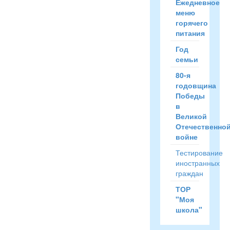
Ежедневное
меню
горячего
питания
Год
семьи
80-я
годовщина
Победы
в
Великой
Отечественно
войне
Тестирование
иностранных
граждан
ТОР
"Моя
школа"