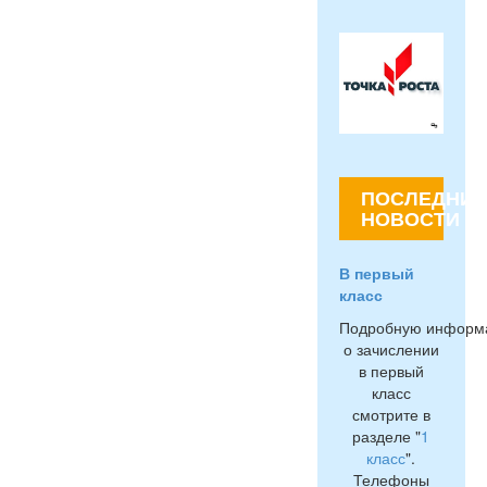
ПОСЛЕДНИЕ
НОВОСТИ
В первый
класс
Подробную информ
о зачислении
в первый
класс
смотрите в
разделе "
1
класс
".
Телефоны