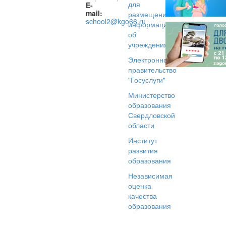
для
E-
mail:
размещения
school2@kgo66.ru
информации
об
учреждениях
Электронное
правительство
"Госуслуги"
Министерство
образования
Свердловской
области
Институт
развития
образования
Независимая
оценка
качества
образования