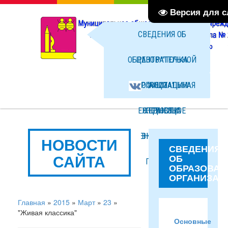
Версия для 
СВЕДЕНИЯ ОБ
ОБРАЗОВАТЕЛЬНОЙ
ЦЕНТР "ТОЧКА
ОРГАНИЗАЦИИ
ОФИЦИАЛЬНАЯ
РОСТА"
ЕЖЕДНЕВНОЕ
СТРАНИЦА
НОВОСТИ
МЕНЮ ГОРЯЧЕГО
ВКОНТАКТЕ
ФОТО
НОВОСТИ
СВЕДЕНИЯ
САЙТА
ОБ
ПИТАНИЯ
ФАЙЛЫ
ОБРАЗОВАТ
ОРГАНИЗАЦ
Главная
»
2015
»
Март
»
23
»
"Живая классика"
Основные