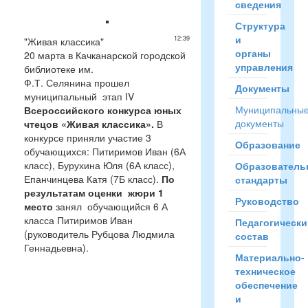
сведения
Структура
и
12:39
"Живая классика"
органы
20 марта в Качканарской городской
управления
библиотеке им.
Ф.Т. Селянина прошел
Документы
муниципальный этап IV
Муниципальны
Всероссийского конкурса юных
документы
чтецов «Живая классика».
В
конкурсе приняли участие 3
Образование
обучающихся: Питиримов Иван (6А
класс), Бурухина Юля (6А класс),
Образователь
Епанчинцева Катя (7Б класс).
По
стандарты
результатам оценки жюри 1
Руководство
место
занял обучающийся 6 А
класса Питиримов Иван
Педагогически
(руководитель Рубцова Людмила
состав
Геннадьевна).
Материально-
техническое
обеспечение
и