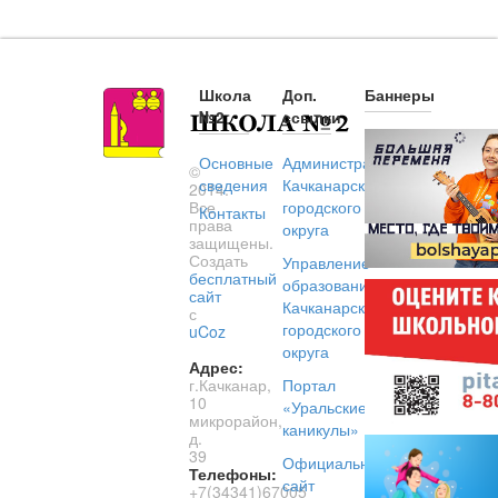
Школа
Доп.
Баннеры
№2
ссылки
Основные
Администрация
©
сведения
Качканарского
2014.
Все
городского
Контакты
права
округа
защищены.
Создать
Управление
бесплатный
образованием
сайт
Качканарского
с
городского
uCoz
округа
Адрес:
г.Качканар,
Портал
10
«Уральские
микрорайон,
каникулы»
д.
39
Официальный
Телефоны:
сайт
+7(34341)67005